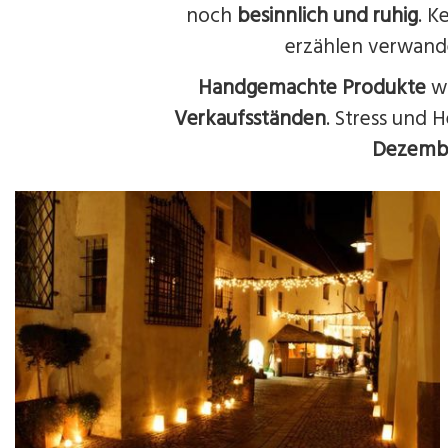
noch
besinnlich und ruhig
. K
erzählen verwan
Handgemachte Produkte
w
Verkaufsständen
. Stress und 
Dezemb