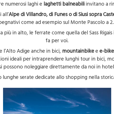
e numerosi laghi e
laghetti balneabili
invitano a ri
all’
Alpe di Villandro, di Funes o di Siusi sopra Cast
pegnativi come ad esempio sul Monte Pascolo a 2
più in alto, le ferrate come quella del Sass Rigais
fa per voi.
 l’Alto Adige anche in bici,
mountainbike
e
e-bike
zioni ideali per intraprendere lunghi tour in bici, m
si possono noleggiare direttamente da noi in hotel
o lunghe serate dedicate allo shopping nella stori