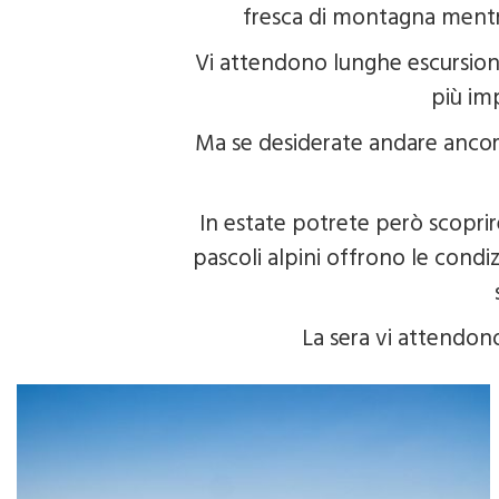
fresca di montagna mentr
Vi attendono lunghe escursioni 
più im
Ma se desiderate andare ancora 
In estate potrete però scoprire
pascoli alpini offrono le condi
La sera vi attendon