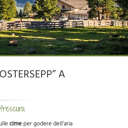
LOSTERSEPP” A
 frescura
ulle
cime
per godere dell’aria