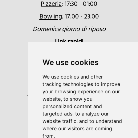
Pizzeria
: 17:30 - 01:00
Bowling
: 17:00 - 23:00
Domenica giorno di riposo
Link rapidi
Richiesta
We use cookies
Prenotazioni
We use cookies and other
Buoni regalo
tracking technologies to improve
Posizione e come raggiungerci
your browsing experience on our
website, to show you
Newsletter
personalized content and
targeted ads, to analyze our
website traffic, and to understand
where our visitors are coming
from.