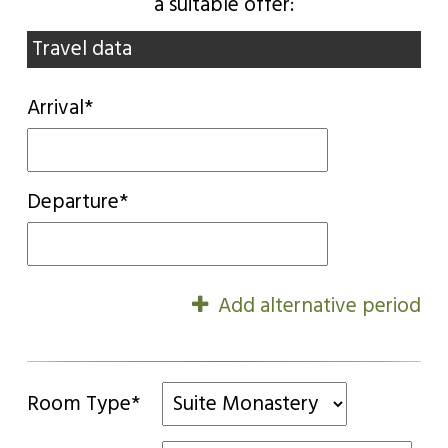
a suitable offer:
Travel data
Arrival*
Departure*
Add alternative period
Room Type*