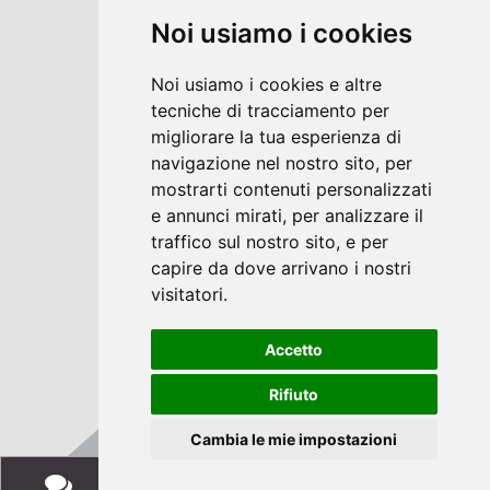
Inquiries
Noi usiamo i cookies
Booking
Noi usiamo i cookies e altre
Voucher
tecniche di tracciamento per
Location & Directions
migliorare la tua esperienza di
navigazione nel nostro sito, per
Newsletter
mostrarti contenuti personalizzati
e annunci mirati, per analizzare il
traffico sul nostro sito, e per
capire da dove arrivano i nostri
visitatori.
DE
IT
Accetto
Imprint & Privacy
| VAT 00738830215
Rifiuto
Cambia le mie impostazioni